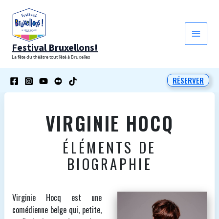
Aller
au
contenu
Festival Bruxellons!
La fête du théâtre tout l'été à Bruxelles
RÉSERVER
VIRGINIE HOCQ
ÉLÉMENTS DE
BIOGRAPHIE
Virginie Hocq est une
comédienne belge qui, petite,