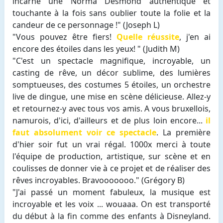
incarne une Norma Desmond authentique et
touchante à la fois sans oublier toute la folie et la
candeur de ce personnage !" (Joseph L)
"Vous pouvez être fiers!
Quelle réussite
, j'en ai
encore des étoiles dans les yeux! " (Judith M)
"C'est un spectacle magnifique, incroyable, un
casting de rêve, un décor sublime, des lumières
somptueuses, des costumes 5 étoiles, un orchestre
live de dingue, une mise en scène délicieuse. Allez-y
et retournez-y avec tous vos amis. A vous bruxellois,
namurois, d'ici, d'ailleurs et de plus loin encore...
il
faut absolument voir ce spectacle
. La première
d'hier soir fut un vrai régal. 1000x merci à toute
l'équipe de production, artistique, sur scène et en
coulisses de donner vie à ce projet et de réaliser des
rêves incroyables. Bravooooooo." (Grégory B)
"J'ai passé un moment fabuleux, la musique est
incroyable et les voix ... wouaaa. On est transporté
du début à la fin comme des enfants à Disneyland.