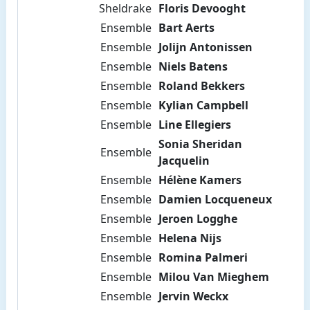
Sheldrake
Floris Devooght
Ensemble
Bart Aerts
Ensemble
Jolijn Antonissen
Ensemble
Niels Batens
Ensemble
Roland Bekkers
Ensemble
Kylian Campbell
Ensemble
Line Ellegiers
Sonia Sheridan
Ensemble
Jacquelin
Ensemble
Hélène Kamers
Ensemble
Damien Locqueneux
Ensemble
Jeroen Logghe
Ensemble
Helena Nijs
Ensemble
Romina Palmeri
Ensemble
Milou Van Mieghem
Ensemble
Jervin Weckx