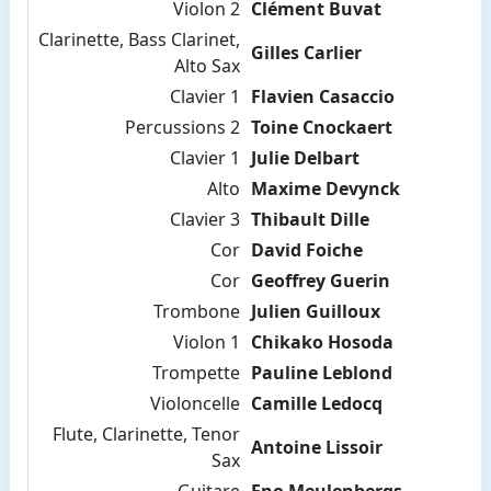
Violon 2
Clément Buvat
Clarinette, Bass Clarinet,
Gilles Carlier
Alto Sax
Clavier 1
Flavien Casaccio
Percussions 2
Toine Cnockaert
Clavier 1
Julie Delbart
Alto
Maxime Devynck
Clavier 3
Thibault Dille
Cor
David Foiche
Cor
Geoffrey Guerin
Trombone
Julien Guilloux
Violon 1
Chikako Hosoda
Trompette
Pauline Leblond
Violoncelle
Camille Ledocq
Flute, Clarinette, Tenor
Antoine Lissoir
Sax
Guitare
Eno Meulenbergs