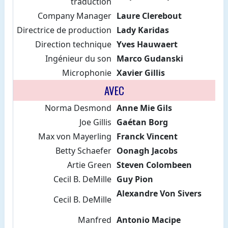
traduction
Company Manager
Laure Clerebout
Directrice de production
Lady Karidas
Direction technique
Yves Hauwaert
Ingénieur du son
Marco Gudanski
Microphonie
Xavier Gillis
AVEC
Norma Desmond
Anne Mie Gils
Joe Gillis
Gaétan Borg
Max von Mayerling
Franck Vincent
Betty Schaefer
Oonagh Jacobs
Artie Green
Steven Colombeen
Cecil B. DeMille
Guy Pion
Alexandre Von Sivers
Cecil B. DeMille
Manfred
Antonio Macipe