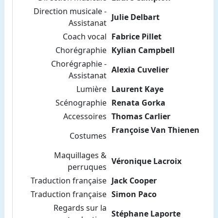
Direction musicale -
Julie Delbart
Assistanat
Coach vocal
Fabrice Pillet
Chorégraphie
Kylian Campbell
Chorégraphie -
Alexia Cuvelier
Assistanat
Lumière
Laurent Kaye
Scénographie
Renata Gorka
Accessoires
Thomas Carlier
Françoise Van Thienen
Costumes
Maquillages &
Véronique Lacroix
perruques
Traduction française
Jack Cooper
Traduction française
Simon Paco
Regards sur la
Stéphane Laporte