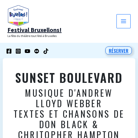
Aller
au
contenu
Festival Bruxellons!
La fête du théâtre tout l'été à Bruxelles
RÉSERVER
SUNSET BOULEVARD
MUSIQUE D'ANDREW
LLOYD WEBBER
TEXTES ET CHANSONS DE
DON BLACK &
CHRITOPHER HAMPTON