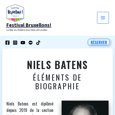
Aller
au
contenu
Festival Bruxellons!
La fête du théâtre tout l'été à Bruxelles
RÉSERVER
NIELS BATENS
ÉLÉMENTS DE
BIOGRAPHIE
Niels Batens est diplômé
depuis 2019 de la section