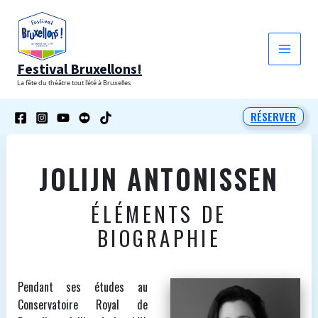
Aller
au
contenu
Festival Bruxellons!
La fête du théâtre tout l'été à Bruxelles
RÉSERVER
JOLIJN ANTONISSEN
ÉLÉMENTS DE
BIOGRAPHIE
Pendant ses études au
Conservatoire Royal de