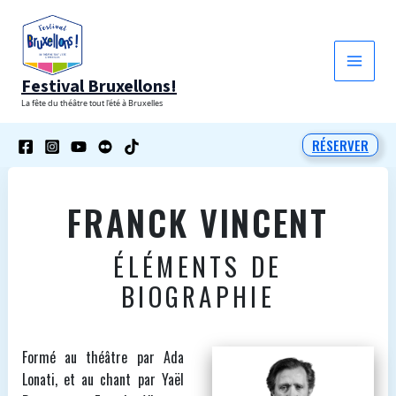
Aller
au
contenu
Festival Bruxellons!
La fête du théâtre tout l'été à Bruxelles
RÉSERVER
FRANCK VINCENT
ÉLÉMENTS DE
BIOGRAPHIE
Formé au théâtre par Ada
Lonati, et au chant par Yaël