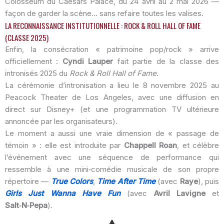
Colosseum du Caesars Palace, du 24 avril au 2 mai 2026 —
façon de garder la scène… sans refaire toutes les valises.
LA RECONNAISSANCE INSTITUTIONNELLE : ROCK & ROLL HALL OF FAME
(CLASSE 2025)
Enfin, la consécration « patrimoine pop/rock » arrive
officiellement :
Cyndi Lauper
fait partie de la classe des
intronisés 2025 du
Rock & Roll Hall of Fame
.
La cérémonie d’intronisation a lieu le 8 novembre 2025 au
Peacock Theater de Los Angeles, avec une diffusion en
direct sur Disney+ (et une programmation TV ultérieure
annoncée par les organisateurs).
Le moment a aussi une vraie dimension de « passage de
témoin » : elle est introduite par
Chappell Roan
, et célèbre
l’événement avec une séquence de performance qui
ressemble à une mini‑comédie musicale de son propre
répertoire —
True Colors
,
Time After Time
(avec
Raye
), puis
Girls Just Wanna Have Fun
(avec
Avril Lavigne
et
Salt‑N‑Pepa
).