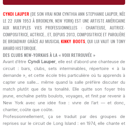
CYNDI LAUPER
(DE SON VRAI NOM CYNTHIA ANN STEPHANIE LAUPER, NÉE
LE 22 JUIN 1953 À BROOKLYN, NEW YORK) EST UNE ARTISTE AMÉRICAINE
AUX MULTIPLES VIES PROFESSIONNELLES : CHANTEUSE, AUTRICE-
COMPOSITRICE, ACTRICE… ET, DEPUIS 2013, COMPOSITRICE ET PAROLIÈRE
DE BROADWAY GRÂCE AU MUSICAL
KINKY BOOTS
, QUI LUI VAUT UN TONY
AWARD HISTORIQUE.
DES CLUBS NEW-YORKAIS À LA « VOIX RETROUVÉE »
Avant d’être
Cyndi Lauper
, elle est d’abord une chanteuse de
circuit : bars, clubs, sets interminables, répertoire « à la
demande », et cette école très particulière où tu apprends à
capter une salle… même quand la salle préfère discuter du
match plutôt que de ta tonalité. Elle quitte son foyer très
jeune, enchaîne petits boulots, voyages, et finit par revenir à
New York avec une idée fixe : vivre de l’art — et donc,
chanter, coûte que coûte.
Professionnellement, ça se traduit par des groupes de
reprises sur le circuit de Long Island : en 1974, elle chante et