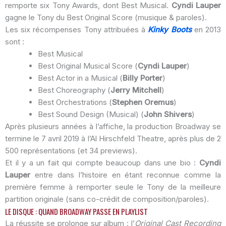
remporte six Tony Awards, dont Best Musical.
Cyndi Lauper
gagne le Tony du Best Original Score (musique & paroles).
Les six récompenses Tony attribuées à
Kinky Boots
en 2013
sont :
Best Musical
Best Original Musical Score (
Cyndi Lauper
)
Best Actor in a Musical (
Billy Porter
)
Best Choreography (
Jerry Mitchell
)
Best Orchestrations (
Stephen Oremus
)
Best Sound Design (Musical) (
John Shivers
)
Après plusieurs années à l’affiche, la production Broadway se
termine le 7 avril 2019 à l’Al Hirschfeld Theatre, après plus de 2
500 représentations (et 34 previews).
Et il y a un fait qui compte beaucoup dans une bio :
Cyndi
Lauper
entre dans l’histoire en étant reconnue comme la
première femme à remporter seule le Tony de la meilleure
partition originale (sans co-crédit de composition/paroles).
LE DISQUE : QUAND BROADWAY PASSE EN PLAYLIST
La réussite se prolonge sur album : l’
Original Cast Recording