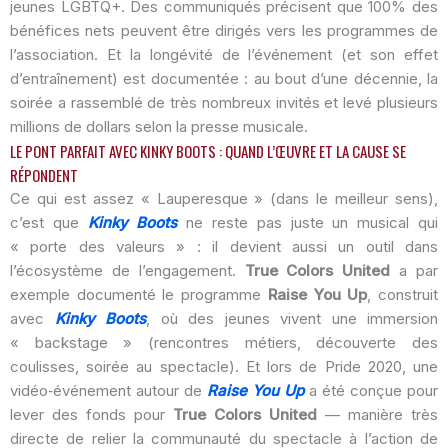
jeunes LGBTQ+. Des communiqués précisent que 100% des
bénéfices nets peuvent être dirigés vers les programmes de
l’association. Et la longévité de l’événement (et son effet
d’entraînement) est documentée : au bout d’une décennie, la
soirée a rassemblé de très nombreux invités et levé plusieurs
millions de dollars selon la presse musicale.
LE PONT PARFAIT AVEC KINKY BOOTS : QUAND L’ŒUVRE ET LA CAUSE SE
RÉPONDENT
Ce qui est assez « Lauperesque » (dans le meilleur sens),
c’est que
Kinky Boots
ne reste pas juste un musical qui
« porte des valeurs » : il devient aussi un outil dans
l’écosystème de l’engagement.
True Colors United
a par
exemple documenté le programme
Raise You Up
, construit
avec
Kinky Boots
, où des jeunes vivent une immersion
« backstage » (rencontres métiers, découverte des
coulisses, soirée au spectacle). Et lors de Pride 2020, une
vidéo‑événement autour de
Raise You Up
a été conçue pour
lever des fonds pour
True Colors United
— manière très
directe de relier la communauté du spectacle à l’action de