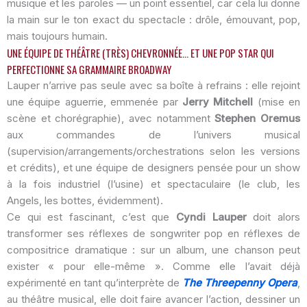
musique et les paroles — un point essentiel, car cela lui donne
la main sur le ton exact du spectacle : drôle, émouvant, pop,
mais toujours humain.
UNE ÉQUIPE DE THÉÂTRE (TRÈS) CHEVRONNÉE… ET UNE POP STAR QUI
PERFECTIONNE SA GRAMMAIRE BROADWAY
Lauper n’arrive pas seule avec sa boîte à refrains : elle rejoint
une équipe aguerrie, emmenée par
Jerry Mitchell
(mise en
scène et chorégraphie), avec notamment
Stephen Oremus
aux commandes de l’univers musical
(supervision/arrangements/orchestrations selon les versions
et crédits), et une équipe de designers pensée pour un show
à la fois industriel (l’usine) et spectaculaire (le club, les
Angels, les bottes, évidemment).
Ce qui est fascinant, c’est que
Cyndi Lauper
doit alors
transformer ses réflexes de songwriter pop en réflexes de
compositrice dramatique : sur un album, une chanson peut
exister « pour elle-même ». Comme elle l’avait déjà
expérimenté en tant qu’interprète de
The Threepenny Opera
,
au théâtre musical, elle doit faire avancer l’action, dessiner un