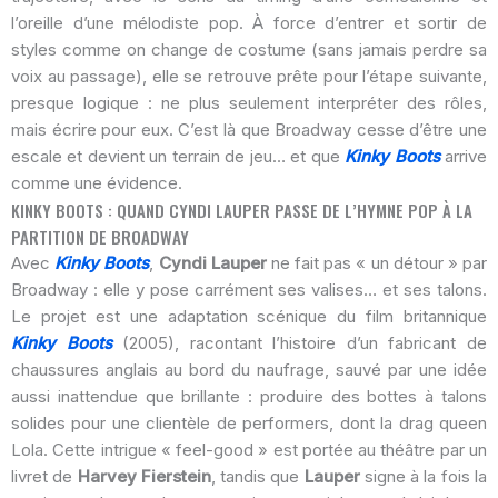
l’oreille d’une mélodiste pop. À force d’entrer et sortir de
styles comme on change de costume (sans jamais perdre sa
voix au passage), elle se retrouve prête pour l’étape suivante,
presque logique : ne plus seulement interpréter des rôles,
mais écrire pour eux. C’est là que Broadway cesse d’être une
escale et devient un terrain de jeu… et que
Kinky Boots
arrive
comme une évidence.
KINKY BOOTS : QUAND CYNDI LAUPER PASSE DE L’HYMNE POP À LA
PARTITION DE BROADWAY
Avec
Kinky Boots
,
Cyndi Lauper
ne fait pas « un détour » par
Broadway : elle y pose carrément ses valises… et ses talons.
Le projet est une adaptation scénique du film britannique
Kinky Boots
(2005), racontant l’histoire d’un fabricant de
chaussures anglais au bord du naufrage, sauvé par une idée
aussi inattendue que brillante : produire des bottes à talons
solides pour une clientèle de performers, dont la drag queen
Lola. Cette intrigue « feel-good » est portée au théâtre par un
livret de
Harvey Fierstein
, tandis que
Lauper
signe à la fois la