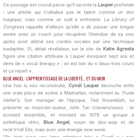
Ce passage est crucial parce qu’il raconte la
Lauper
profonde
: une artiste qui n’idéalise pas le talent comme un don
magique, mais comme un outil à entretenir. La
Library of
Congress
rappelle d’ailleurs qu’elle a dû passer une longue
année avec un coach pour récupérer l’étendue de sa voix
après avoir abîmé ses cordes vocales par une technique
inadaptée. Et, détail révélateur, sur le site de
Katie Agresta
figure une citation attribuée à Lauper évoquant sept ans et
demi de « vocal therapy » : on est loin du « deux-trois cours
et ça repart ».
BLUE ANGEL : L’APPRENTISSAGE DE LA LIBERTÉ… ET DU MUR
Une fois la voix reconstruite,
Cyndi Lauper
décroche enfin
une vraie place de scène à Manhattan, notamment au
Trude
Heller’s
. Son manager de l’époque, Ted Rosenblatt, lui
présente un musicien-auteur, John Turi (claviers/saxo) : ils
écrivent ensemble, et montent en 1978 un groupe à
esthétique rétro,
Blue Angel
, nourri de doo-wop et de
rock’n’roll 50s, mais avec une énergie new wave.
Elle tient aussi une ligne artistique très « Cyndi » : pas