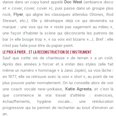
danse dans un copy band appelé
Doc West
(ambiance disco
et « cover, cover, cover »), puis passe dans un groupe plus
rock,
Flyer
, qui aligne les classiques attendus (Stones, Rod
Stewart, etc.). Elle y développe déjà ce qui deviendra sa
marque : une voix qui ne « reste pas sagement au milieu »,
une façon d’habiter la scène qui déconcerte les patrons de
bar (« elle bouge trop », « sa voix est bizarre »…). Bref : elle
n’est pas faite pour être du papier peint.
LE PRIX À PAYER… ET LA RECONSTRUCTION DE L’INSTRUMENT
Sauf que cette vie de chanteuse « de terrain » a un coût.
Après des années à forcer et à imiter des styles (elle fait
même un numéro « hommage » à Janis Joplin), sa voix lâche :
en 1977, elle se retrouve avec la voix « shot », au point de ne
plus pouvoir parler normalement. On lui conseille alors de voir
une coach vocale new-yorkaise,
Katie Agresta
, et c’est là
que commence le vrai travail d’athlète : exercices,
échauffements, hygiène vocale… une rééducation
progressive qui lui permet de rechanter au bout d’environ un
an.