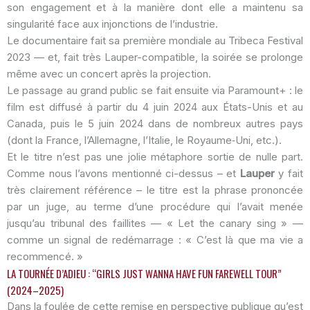
son engagement et à la manière dont elle a maintenu sa
singularité face aux injonctions de l’industrie.
Le documentaire fait sa première mondiale au Tribeca Festival
2023 — et, fait très Lauper-compatible, la soirée se prolonge
même avec un concert après la projection.
Le passage au grand public se fait ensuite via Paramount+ : le
film est diffusé à partir du 4 juin 2024 aux États-Unis et au
Canada, puis le 5 juin 2024 dans de nombreux autres pays
(dont la France, l’Allemagne, l’Italie, le Royaume‑Uni, etc.).
Et le titre n’est pas une jolie métaphore sortie de nulle part.
Comme nous l’avons mentionné ci-dessus – et
Lauper
y fait
très clairement référence – le titre est la phrase prononcée
par un juge, au terme d’une procédure qui l’avait menée
jusqu’au tribunal des faillites — « Let the canary sing » —
comme un signal de redémarrage : « C’est là que ma vie a
recommencé. »
LA TOURNÉE D’ADIEU : “GIRLS JUST WANNA HAVE FUN FAREWELL TOUR”
(2024–2025)
Dans la foulée de cette remise en perspective publique qu’est