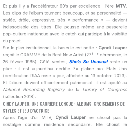
Et puis il y a l’accélérateur 80’s par excellence : l’ère
MTV
.
Les clips de l’album tournent beaucoup, et sa personnalité —
stylée, drôle, expressive, très « performance » — devient
indissociable des titres. Elle pousse même une passerelle
pop-culture inattendue avec le catch qui participe à la visibilité
du projet.
Sur le plan institutionnel, la bascule est nette :
Cyndi Lauper
ème
reçoit le GRAMMY de la Best New Artist (27
cérémonie, le
26 février 1985). Côté ventes,
She’s So Unusual
reste un
pilier : il est aujourd’hui certifié 7× platine aux États-Unis
(certification RIAA mise à jour, affichée au 13 octobre 2023).
Et l’album devient officiellement patrimonial : il est ajouté au
National Recording Registry
de la
Library of Congress
(sélection 2018).
CINDY LAUPER, UNE CARRIÈRE LONGUE : ALBUMS, CROISEMENTS DE
STYLES ET JEU D’ACTRICE
Après l’âge d’or MTV,
Cyndi Lauper
ne choisit pas la
nostalgie comme résidence secondaire. Elle choisit le