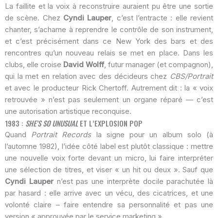
La faillite et la voix à reconstruire auraient pu être une sortie
de scène. Chez
Cyndi Lauper
, c’est l’entracte : elle revient
chanter, s’acharne à reprendre le contrôle de son instrument,
et c’est précisément dans ce New York des bars et des
rencontres qu’un nouveau relais se met en place. Dans les
clubs, elle croise
David Wolff
, futur manager (et compagnon),
qui la met en relation avec des décideurs chez
CBS/Portrait
et avec le producteur Rick Chertoff. Autrement dit : la « voix
retrouvée » n’est pas seulement un organe réparé — c’est
une autorisation artistique reconquise.
1983 :
SHE’S SO UNUSUAL
ET L’EXPLOSION POP
Quand
Portrait Records
la signe pour un album solo (à
l’automne 1982), l’idée côté label est plutôt classique : mettre
une nouvelle voix forte devant un micro, lui faire interpréter
une sélection de titres, et viser « un hit ou deux ». Sauf que
Cyndi Lauper
n’est pas une interprète docile parachutée là
par hasard : elle arrive avec un vécu, des cicatrices, et une
volonté claire – faire entendre sa personnalité et pas une
version « approuvée par le service marketing ».