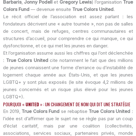
Barbaris
,
Jonny Podell
et
Gregory Lewis
) l’organisation
True
Colors Fund
— devenue ensuite
True Colors United
.
Le récit officiel de l’association est assez parlant : les
fondateurs décrivent une « autre tournée », non pas de salles
de concert, mais de refuges, centres communautaires et
structures d’accueil, pour comprendre ce qui manque, ce qui
dysfonctionne, et ce qui met les jeunes en danger.
Et l’organisation assume aussi les chiffres qui l’ont déclenchée
:
True Colors United
cite notamment le fait que des millions
de jeunes connaissent une forme d’errance ou d’instabilité de
logement chaque année aux États‑Unis, et que les jeunes
LGBTQ+ y sont plus exposés (le site évoque 4,2 millions de
jeunes concernés et un risque plus élevé pour les jeunes
LGBTQ+).
POURQUOI «
UNITED
» : UN CHANGEMENT DE NOM QUI DIT UNE STRATÉGIE
En 2019,
True Colors Fund
se rebaptise
True Colors United
:
l’idée est d’affirmer que le sujet ne se règle pas par un coup
d’éclat caritatif, mais par une coalition (collectivités,
associations, services sociaux, partenaires privés, monde