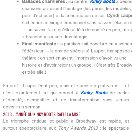
Ballades charnières
: au centre,
Kinky Boots
a besoi
chansons qui disent l’héritage (les pères, les modèles,
peur d’échouer) et la construction de soi.
Cyndi Laup
sait écrire ce virage émotionnel sans casser l’élan du
— un savoir-faire qu’elle a déjà démontré en pop, mais 
« branché » sur une dramaturgie.
Final-manifeste
: la partition sait conclure en « anthe
fédérateur — la grande spécialité Lauper, transposée 
théâtre : on sort en ayant l’impression d’avoir vu une
histoire et d’avoir rejoint un groupe. (C’est très Broad
et très elle.)
En bref : Lauper écrit pop, mais elle pense « plateau » — et
c’est exactement ce qui permet à
Kinky Boots
de parler
d’identité, d’empathie et de transformation sans jamais
devenir un sermon.
2013 : L’ANNÉE OÙ KINKY BOOTS RAFLE LA MISE
Le triomphe critique et public à Broadway est rapide, et
surtout spectaculaire aux
Tony Awards 2013
: le spectacle