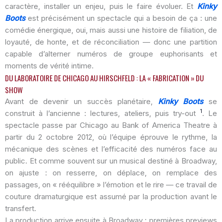
caractère, installer un enjeu, puis le faire évoluer. Et
Kinky
Boots
est précisément un spectacle qui a besoin de ça : une
comédie énergique, oui, mais aussi une histoire de filiation, de
loyauté, de honte, et de réconciliation — donc une partition
capable d’alterner numéros de groupe euphorisants et
moments de vérité intime.
DU LABORATOIRE DE CHICAGO AU HIRSCHFELD : LA « FABRICATION » DU
SHOW
Avant de devenir un succès planétaire,
Kinky Boots
se
1
construit à l’ancienne : lectures, ateliers, puis try-out
. Le
spectacle passe par Chicago au Bank of America Theatre à
partir du 2 octobre 2012, où l’équipe éprouve le rythme, la
mécanique des scènes et l’efficacité des numéros face au
public. Et comme souvent sur un musical destiné à Broadway,
on ajuste : on resserre, on déplace, on remplace des
passages, on « rééquilibre » l’émotion et le rire — ce travail de
couture dramaturgique est assumé par la production avant le
transfert.
La production arrive ensuite à Broadway : premières previews