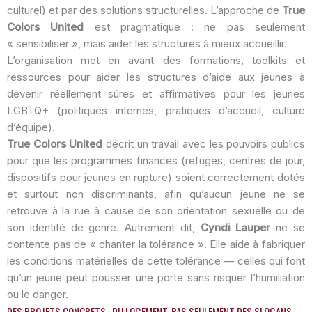
culturel) et par des solutions structurelles. L’approche de
True
Colors United
est pragmatique : ne pas seulement
« sensibiliser », mais aider les structures à mieux accueillir.
L’organisation met en avant des formations, toolkits et
ressources pour aider les structures d’aide aux jeunes à
devenir réellement sûres et affirmatives pour les jeunes
LGBTQ+ (politiques internes, pratiques d’accueil, culture
d’équipe).
True Colors United
décrit un travail avec les pouvoirs publics
pour que les programmes financés (refuges, centres de jour,
dispositifs pour jeunes en rupture) soient correctement dotés
et surtout non discriminants, afin qu’aucun jeune ne se
retrouve à la rue à cause de son orientation sexuelle ou de
son identité de genre. Autrement dit,
Cyndi Lauper
ne se
contente pas de « chanter la tolérance ». Elle aide à fabriquer
les conditions matérielles de cette tolérance — celles qui font
qu’un jeune peut pousser une porte sans risquer l’humiliation
ou le danger.
DES PROJETS CONCRETS : DU LOGEMENT, PAS SEULEMENT DES SLOGANS