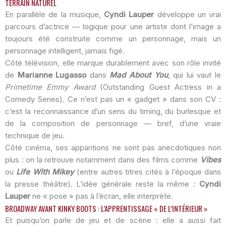
TERRAIN NATUREL
En parallèle de la musique,
Cyndi Lauper
développe un vrai
parcours d’actrice — logique pour une artiste dont l’image a
toujours été construite comme un personnage, mais un
personnage intelligent, jamais figé.
Côté télévision, elle marque durablement avec son rôle invité
de
Marianne Lugasso
dans
Mad About You
, qui lui vaut le
Primetime Emmy Award
(Outstanding Guest Actress in a
Comedy Series). Ce n’est pas un « gadget » dans son CV :
c’est la reconnaissance d’un sens du timing, du burlesque et
de la composition de personnage — bref, d’une vraie
technique de jeu.
Côté cinéma, ses apparitions ne sont pas anecdotiques non
plus : on la retrouve notamment dans des films comme
Vibes
ou
Life With Mikey
(entre autres titres cités à l’époque dans
la presse théâtre). L’idée générale reste la même :
Cyndi
Lauper
ne « pose » pas à l’écran, elle interprète.
BROADWAY AVANT KINKY BOOTS : L’APPRENTISSAGE « DE L’INTÉRIEUR »
Et puisqu’on parle de jeu et de scène : elle a aussi fait