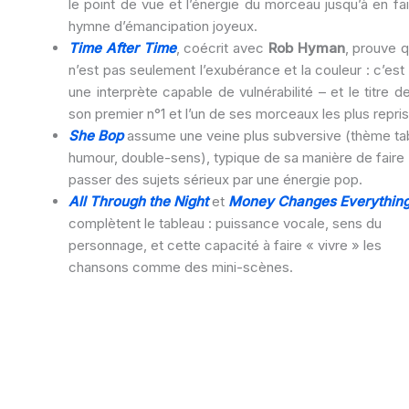
le point de vue et l’énergie du morceau jusqu’à en fa
hymne d’émancipation joyeux.
Time After Time
, coécrit avec
Rob Hyman
, prouve q
n’est pas seulement l’exubérance et la couleur : c’est
une interprète capable de vulnérabilité – et le titre d
son premier n°1 et l’un de ses morceaux les plus repris
She Bop
assume une veine plus subversive (thème ta
humour, double-sens), typique de sa manière de faire
passer des sujets sérieux par une énergie pop.
All Through the Night
et
Money Changes Everythin
complètent le tableau : puissance vocale, sens du
personnage, et cette capacité à faire « vivre » les
chansons comme des mini-scènes.