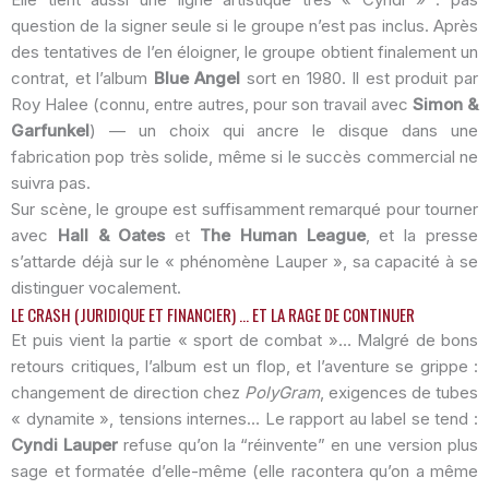
question de la signer seule si le groupe n’est pas inclus. Après
des tentatives de l’en éloigner, le groupe obtient finalement un
contrat, et l’album
Blue Angel
sort en 1980. Il est produit par
Roy Halee (connu, entre autres, pour son travail avec
Simon &
Garfunkel
) — un choix qui ancre le disque dans une
fabrication pop très solide, même si le succès commercial ne
suivra pas.
Sur scène, le groupe est suffisamment remarqué pour tourner
avec
Hall & Oates
et
The Human League
, et la presse
s’attarde déjà sur le « phénomène Lauper », sa capacité à se
distinguer vocalement.
LE CRASH (JURIDIQUE ET FINANCIER) … ET LA RAGE DE CONTINUER
Et puis vient la partie « sport de combat »… Malgré de bons
retours critiques, l’album est un flop, et l’aventure se grippe :
changement de direction chez
PolyGram
, exigences de tubes
« dynamite », tensions internes… Le rapport au label se tend :
Cyndi Lauper
refuse qu’on la “réinvente” en une version plus
sage et formatée d’elle-même (elle racontera qu’on a même