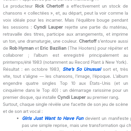
Le producteur
Rick Chertoff
a effectivement un stock de
chansons « collectées », et, au départ, peut la voir comme la
voix idéale pour les incarner. Mais l’équilibre bouge pendant
les sessions :
Cyndi Lauper
rejette une partie du matériau,
retravaille des titres, participe aux arrangements, et imprime
un ton, une dramaturgie, une couleur.
Chertoff
s’entoure aussi
de
Rob Hyman
et
Eric Bazilian
(The Hooters) pour répéter et
collaborer ; l’album est enregistré principalement au
printemps/été 1983 (notamment au Record Plant à New York).
Résultat : en octobre 1983,
She’s So Unusual
sort et, très
vite, tout s’aligne — les chansons, l’image, l’époque. L’album
engendre quatre singles Top 10 aux États-Unis (et un
cinquième dans le Top 40) : un démarrage rarissime pour un
premier disque, qui installe
Cyndi Lauper
au premier rang.
Surtout, chaque single révèle une facette de son jeu de scène
et de son art vocal :
Girls Just Want to Have Fun
devient un manifeste 
pas une simple reprise, mais une transformation qui c