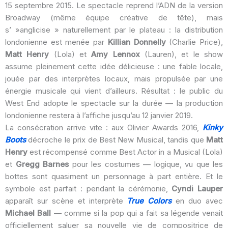
15 septembre 2015. Le spectacle reprend l’ADN de la version
Broadway (même équipe créative de tête), mais
s’ »anglicise » naturellement par le plateau : la distribution
londonienne est menée par
Killian Donnelly
(Charlie Price),
Matt Henry
(Lola) et
Amy Lennox
(Lauren), et le show
assume pleinement cette idée délicieuse : une fable locale,
jouée par des interprètes locaux, mais propulsée par une
énergie musicale qui vient d’ailleurs. Résultat : le public du
West End adopte le spectacle sur la durée — la production
londonienne restera à l’affiche jusqu’au 12 janvier 2019.
La consécration arrive vite : aux Olivier Awards 2016,
Kinky
Boots
décroche le prix de Best New Musical, tandis que
Matt
Henry
est récompensé comme Best Actor in a Musical (Lola)
et
Gregg Barnes
pour les costumes — logique, vu que les
bottes sont quasiment un personnage à part entière. Et le
symbole est parfait : pendant la cérémonie,
Cyndi Lauper
apparaît sur scène et interprète
True Colors
en duo avec
Michael Ball
— comme si la pop qui a fait sa légende venait
officiellement saluer sa nouvelle vie de compositrice de