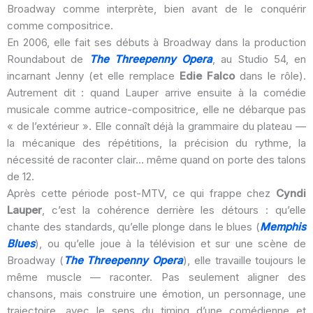
Broadway comme interprète, bien avant de le conquérir
comme compositrice.
En 2006, elle fait ses débuts à Broadway dans la production
Roundabout de
The Threepenny Opera
, au Studio 54, en
incarnant Jenny (et elle remplace
Edie Falco
dans le rôle).
Autrement dit : quand Lauper arrive ensuite à la comédie
musicale comme autrice-compositrice, elle ne débarque pas
« de l’extérieur ». Elle connaît déjà la grammaire du plateau —
la mécanique des répétitions, la précision du rythme, la
nécessité de raconter clair… même quand on porte des talons
de 12.
Après cette période post-MTV, ce qui frappe chez
Cyndi
Lauper
, c’est la cohérence derrière les détours : qu’elle
chante des standards, qu’elle plonge dans le blues (
Memphis
Blues
), ou qu’elle joue à la télévision et sur une scène de
Broadway (
The Threepenny Opera
), elle travaille toujours le
même muscle — raconter. Pas seulement aligner des
chansons, mais construire une émotion, un personnage, une
trajectoire, avec le sens du timing d’une comédienne et