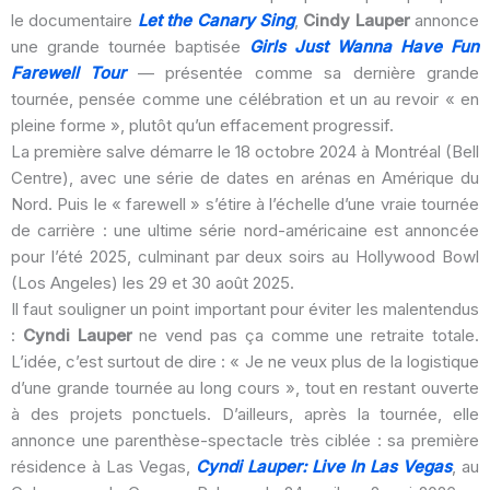
le documentaire
Let the Canary Sing
,
Cindy Lauper
annonce
une grande tournée baptisée
Girls Just Wanna Have Fun
Farewell Tour
— présentée comme sa dernière grande
tournée, pensée comme une célébration et un au revoir « en
pleine forme », plutôt qu’un effacement progressif.
La première salve démarre le 18 octobre 2024 à Montréal (Bell
Centre), avec une série de dates en arénas en Amérique du
Nord. Puis le « farewell » s’étire à l’échelle d’une vraie tournée
de carrière : une ultime série nord-américaine est annoncée
pour l’été 2025, culminant par deux soirs au Hollywood Bowl
(Los Angeles) les 29 et 30 août 2025.
Il faut souligner un point important pour éviter les malentendus
:
Cyndi Lauper
ne vend pas ça comme une retraite totale.
L’idée, c’est surtout de dire : « Je ne veux plus de la logistique
d’une grande tournée au long cours », tout en restant ouverte
à des projets ponctuels. D’ailleurs, après la tournée, elle
annonce une parenthèse-spectacle très ciblée : sa première
résidence à Las Vegas,
Cyndi Lauper: Live In Las Vegas
, au