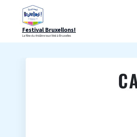
Aller
au
contenu
Festival Bruxellons!
La fête du théâtre tout l'été à Bruxelles
C