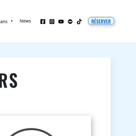
RÉSERVER
News
 ans
RS