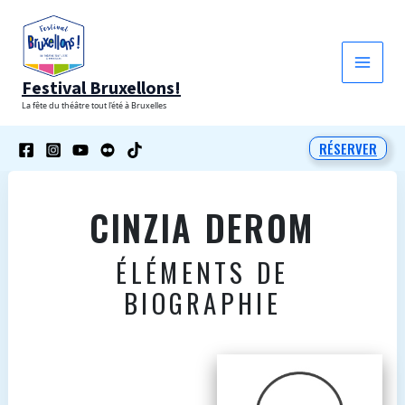
Aller
au
contenu
Festival Bruxellons!
La fête du théâtre tout l'été à Bruxelles
RÉSERVER
CINZIA DEROM
ÉLÉMENTS DE
BIOGRAPHIE