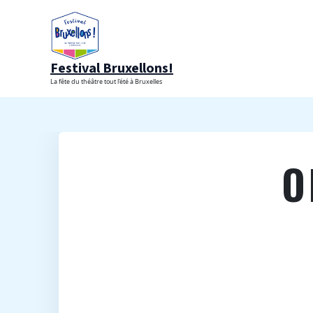
Aller
au
contenu
Festival Bruxellons!
La fête du théâtre tout l'été à Bruxelles
O