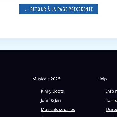
← RETOUR À LA PAGE PRÉCÉDENTE
Musicals 2026
Help
Kinky Boots
Info 
John & Jen
Tarifs
Musicals sous les
Durée