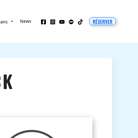
RÉSERVER
News
 ans
CK