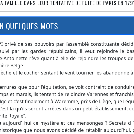
A FAMILLE DANS LEUR TENTATIVE DE FUITE DE PARIS EN 179
N QUELQUES MOTS
I privé de ses pouvoirs par l’assemblé constituante déci
suivi par les gardes républicains, il veut rejoindre le ba
-Antoinette rêve quant à elle de rejoindre les troupes d
tière Belge.
lèche et le cocher sentant le vent tourner les abandonne à
rrures que pour l’équitation, se voit contraint de conduire
ps et marais, ils tentent de rejoindre Varennes et franchi
lge et c'est finalement à Waremme, près de Liège, que l'éq
’est là qu’ils seront arrêtés dans un petit établissement, 
ite Royale”.
à aujourd' hui ce mystère et ces mensonges ? Secrets d ‘
é historique que nous avons décidé de rétablir aujourd’hui,