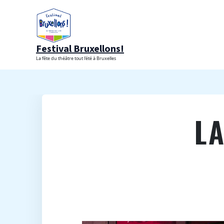
Aller
au
contenu
Festival Bruxellons!
La fête du théâtre tout l'été à Bruxelles
L