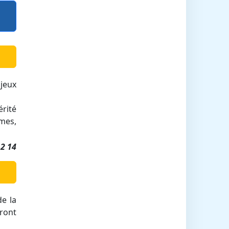
 jeux
rité
smes,
12 14
e la
eront