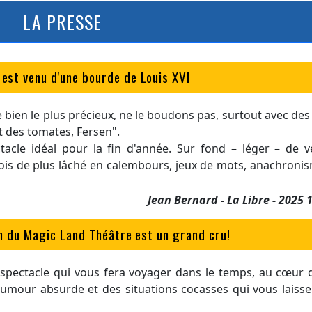
LA PRESSE
t venu d'une bourde de Louis XVI
re bien le plus précieux, ne le boudons pas, surtout avec des
it des tomates, Fersen".
acle idéal pour la fin d'année. Sur fond – léger – de vé
fois de plus lâché en calembours, jeux de mots, anachroni
Jean Bernard - La Libre - 2025 
n du Magic Land Théâtre est un grand cru!
pectacle qui vous fera voyager dans le temps, au cœur d
humour absurde et des situations cocasses qui vous laiss