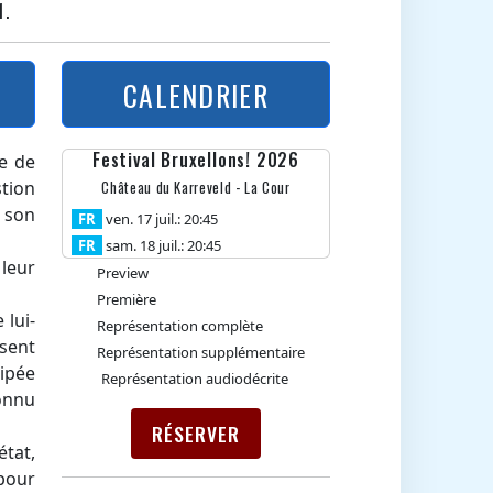
1.
CALENDRIER
Festival Bruxellons! 2026
de de
stion
Château du Karreveld - La Cour
e son
FR
ven. 17 juil.: 20:45
FR
sam. 18 juil.: 20:45
 leur
Preview
Première
 lui-
Représentation complète
ssent
Représentation supplémentaire
uipée
Représentation audiodécrite
connu
RÉSERVER
état,
 pour