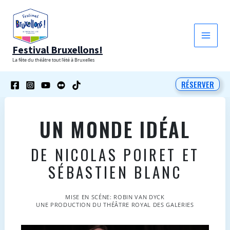
Aller
au
contenu
Festival Bruxellons!
La fête du théâtre tout l'été à Bruxelles
RÉSERVER
UN MONDE IDÉAL
DE NICOLAS POIRET ET
SÉBASTIEN BLANC
MISE EN SCÉNE: ROBIN VAN DYCK
UNE PRODUCTION DU THÉÂTRE ROYAL DES GALERIES