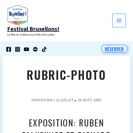
Aller
au
contenu
Festival Bruxellons!
La fête du théâtre tout l'été à Bruxelles
RÉSERVER
RUBRIC-PHOTO
EXPOSITION ▪ 22 JUILLET ▴ 29 AOÛT 2005
EXPOSITION: RUBEN