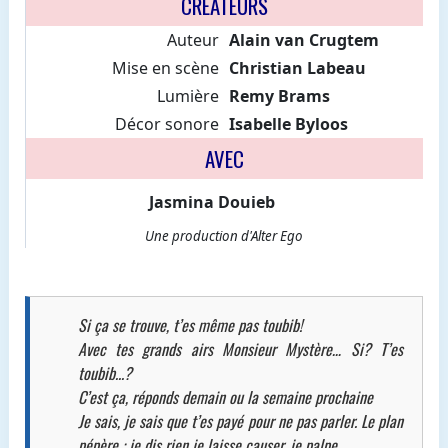
CREATEURS
Auteur
Alain van Crugtem
Mise en scène
Christian Labeau
Lumière
Remy Brams
Décor sonore
Isabelle Byloos
AVEC
Jasmina Douieb
Une production d'Alter Ego
Si ça se trouve, t’es même pas toubib!
Avec tes grands airs Monsieur Mystère… Si? T’es
toubib...?
C’est ça, réponds demain ou la semaine prochaine
Je sais, je sais que t’es payé pour ne pas parler. Le plan
pépère : je dis rien je laisse causer, je palpe…