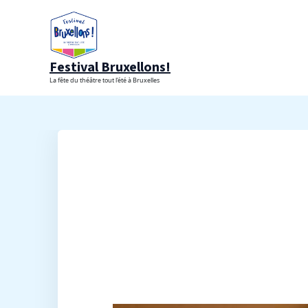
Aller
au
contenu
Festival Bruxellons!
La fête du théâtre tout l'été à Bruxelles