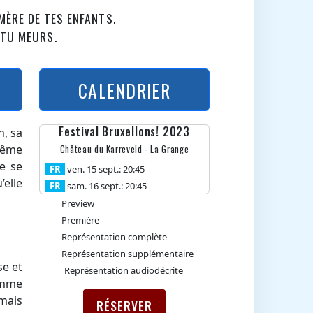
 MÈRE DE TES ENFANTS.
 TU MEURS.
CALENDRIER
Festival Bruxellons! 2023
n, sa
même
Château du Karreveld - La Grange
ie se
FR
ven. 15 sept.: 20:45
’elle
FR
sam. 16 sept.: 20:45
Preview
Première
Représentation complète
Représentation supplémentaire
e et
Représentation audiodécrite
comme
 mais
RÉSERVER