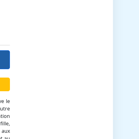
ve le
Autre
ation
ille,
 aux
et au