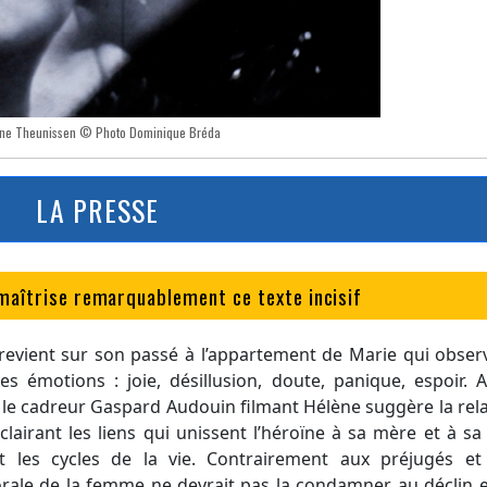
ne Theunissen © Photo Dominique Bréda
LA PRESSE
maîtrise remarquablement ce texte incisif
revient sur son passé à l’appartement de Marie qui obser
es émotions : joie, désillusion, doute, panique, espoir. 
: le cadreur Gaspard Audouin filmant Hélène suggère la rel
clairant les liens qui unissent l’héroïne à sa mère et à sa f
t les cycles de la vie. Contrairement aux préjugés et
orale de la femme ne devrait pas la condamner au déclin 