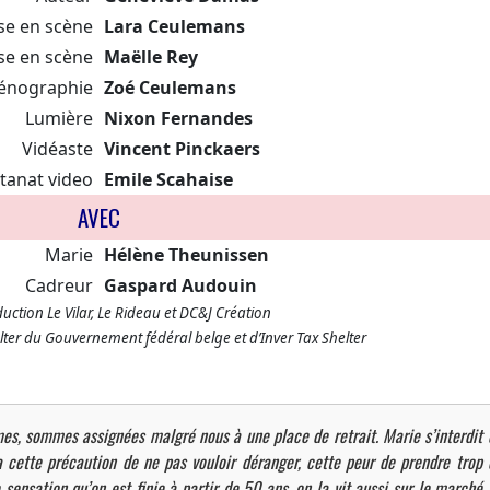
se en scène
Lara Ceulemans
se en scène
Maëlle Rey
énographie
Zoé Ceulemans
Lumière
Nixon Fernandes
Vidéaste
Vincent Pinckaers
stanat video
Emile Scahaise
AVEC
Marie
Hélène Theunissen
Cadreur
Gaspard Audouin
ction Le Vilar, Le Rideau et DC&J Création
lter du Gouvernement fédéral belge et d’Inver Tax Shelter
mes, sommes assignées malgré nous à une place de retrait. Marie s’interdit 
 a cette précaution de ne pas vouloir déranger, cette peur de prendre trop 
 sensation qu’on est finie à partir de 50 ans, on la vit aussi sur le marché