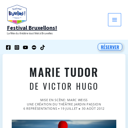
Aller
au
contenu
Festival Bruxellons!
La fête du théâtre tout l'été à Bruxelles
RÉSERVER
MARIE TUDOR
DE VICTOR HUGO
MISE EN SCÈNE: MARC WEISS
UNE CRÉATION DU THÉÂTRE JARDIN PASSION
6 REPRÉSENTATIONS ▪ 19 JUILLET ▸ 30 AOÛT 2012