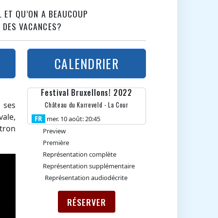
IL ET QU’ON A BEAUCOUP
E DES VACANCES?
CALENDRIER
Festival Bruxellons! 2022
 ses
Château du Karreveld - La Cour
vale,
FR
mer. 10 août: 20:45
tron
Preview
Première
Représentation complète
Représentation supplémentaire
Représentation audiodécrite
RÉSERVER