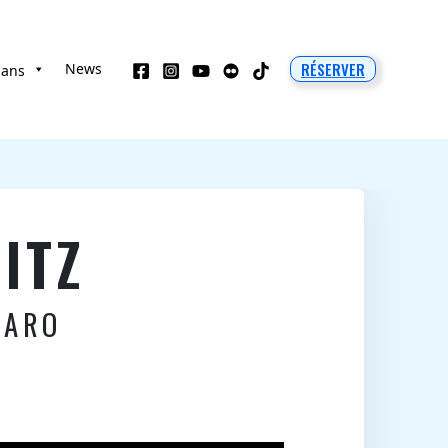
RÉSERVER
News
 ans
ITZ
CARO