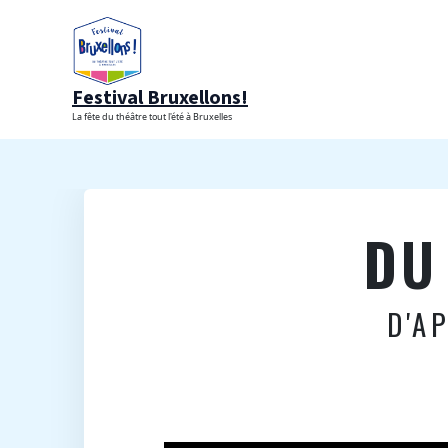
Aller
au
contenu
Festival Bruxellons!
La fête du théâtre tout l'été à Bruxelles
DU
D'A