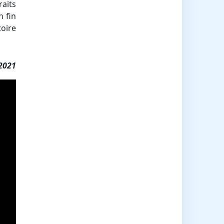
raits
n fin
toire
2021