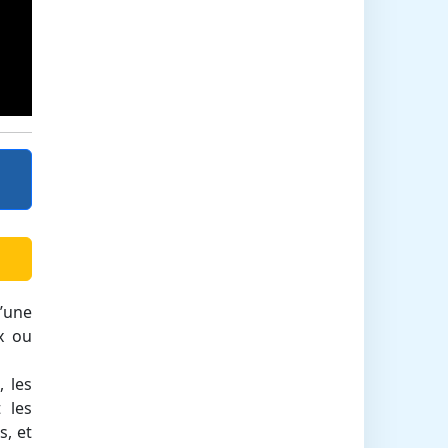
d’une
x ou
 les
 les
s, et