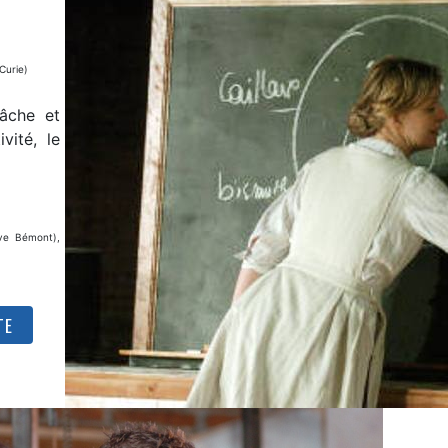
Curie)
tâche et
vité, le
ve Bémont),
)
TE