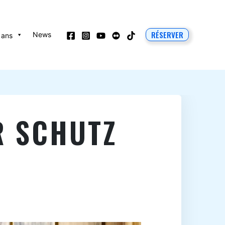
RÉSERVER
News
 ans
R SCHUTZ