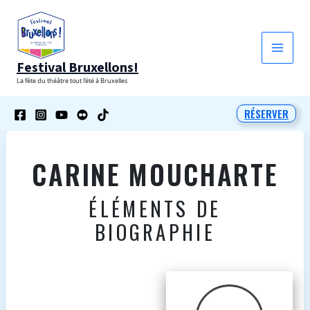
Aller
au
contenu
Festival Bruxellons!
La fête du théâtre tout l'été à Bruxelles
RÉSERVER
CARINE MOUCHARTE
ÉLÉMENTS DE
BIOGRAPHIE