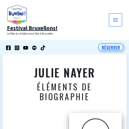
Aller
au
contenu
Festival Bruxellons!
La fête du théâtre tout l'été à Bruxelles
RÉSERVER
JULIE NAYER
ÉLÉMENTS DE
BIOGRAPHIE