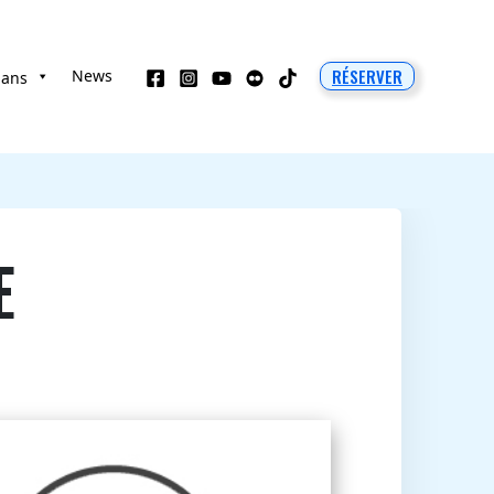
RÉSERVER
News
 ans
E