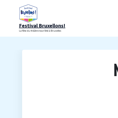
Aller
au
contenu
Festival Bruxellons!
La fête du théâtre tout l'été à Bruxelles