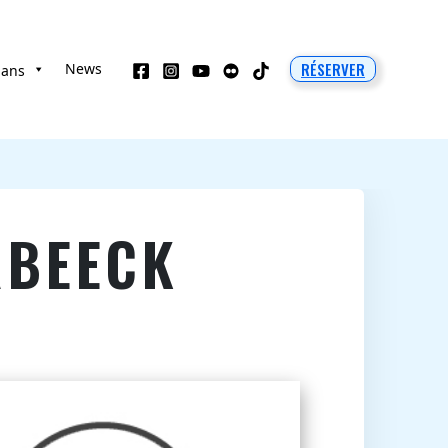
RÉSERVER
News
 ans
RBEECK