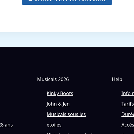
Musicals 2026
Help
Kinky Boots
Info 
John & Jen
Tarifs
Musicals sous les
Durée
28 ans
étoiles
Accè