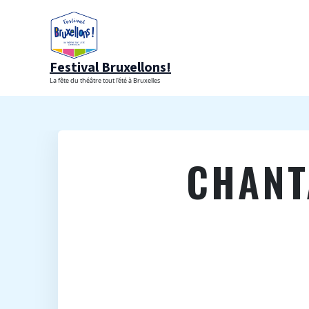
Aller
au
contenu
Festival Bruxellons!
La fête du théâtre tout l'été à Bruxelles
CHANT