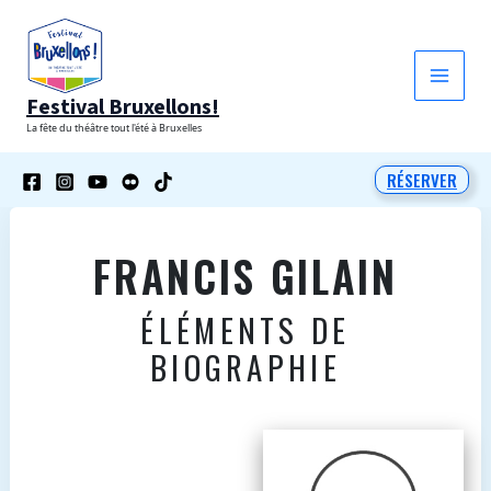
Aller
au
contenu
Festival Bruxellons!
La fête du théâtre tout l'été à Bruxelles
RÉSERVER
FRANCIS GILAIN
ÉLÉMENTS DE
BIOGRAPHIE