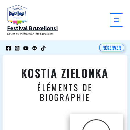
Aller
au
contenu
Festival Bruxellons!
La fête du théâtre tout l'été à Bruxelles
RÉSERVER
KOSTIA ZIELONKA
ÉLÉMENTS DE
BIOGRAPHIE