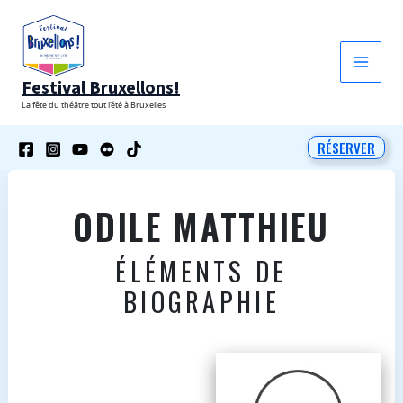
Aller
au
contenu
Festival Bruxellons!
La fête du théâtre tout l'été à Bruxelles
RÉSERVER
ODILE MATTHIEU
ÉLÉMENTS DE
BIOGRAPHIE