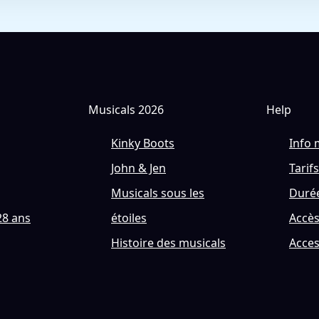
Musicals 2026
Help
Kinky Boots
Info 
John & Jen
Tarifs
Musicals sous les
Durée
28 ans
étoiles
Accè
Histoire des musicals
Acces