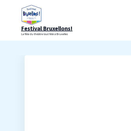
Aller
au
contenu
Festival Bruxellons!
La fête du théâtre tout l'été à Bruxelles