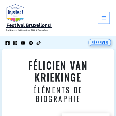
Aller
au
contenu
Festival Bruxellons!
La fête du théâtre tout l'été à Bruxelles
RÉSERVER
FÉLICIEN VAN
KRIEKINGE
ÉLÉMENTS DE
BIOGRAPHIE