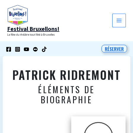
Aller
au
contenu
Festival Bruxellons!
La fête du théâtre tout l'été à Bruxelles
RÉSERVER
PATRICK RIDREMONT
ÉLÉMENTS DE
BIOGRAPHIE