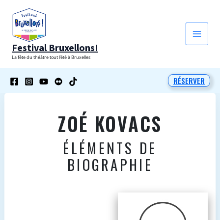
Aller
au
contenu
Festival Bruxellons!
La fête du théâtre tout l'été à Bruxelles
RÉSERVER
ZOÉ KOVACS
ÉLÉMENTS DE
BIOGRAPHIE