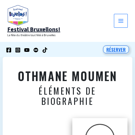
Aller
au
contenu
Festival Bruxellons!
La fête du théâtre tout l'été à Bruxelles
RÉSERVER
OTHMANE MOUMEN
ÉLÉMENTS DE
BIOGRAPHIE