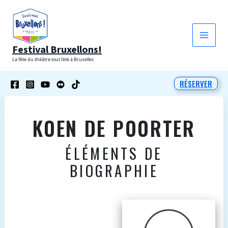
Aller
au
contenu
Festival Bruxellons!
La fête du théâtre tout l'été à Bruxelles
RÉSERVER
KOEN DE POORTER
ÉLÉMENTS DE
BIOGRAPHIE