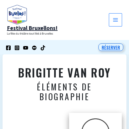
Aller
au
contenu
Festival Bruxellons!
La fête du théâtre tout l'été à Bruxelles
RÉSERVER
BRIGITTE VAN ROY
ÉLÉMENTS DE
BIOGRAPHIE