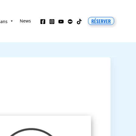
RÉSERVER
News
 ans
S