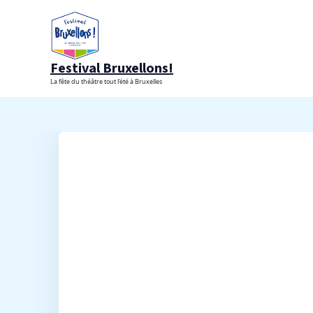
Aller
au
contenu
Festival Bruxellons!
La fête du théâtre tout l'été à Bruxelles