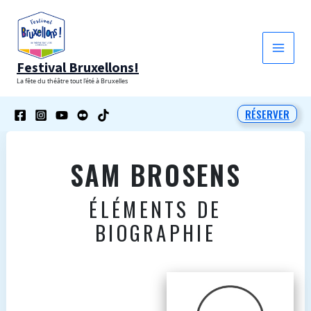
Aller
au
contenu
Festival Bruxellons!
La fête du théâtre tout l'été à Bruxelles
RÉSERVER
SAM BROSENS
ÉLÉMENTS DE
BIOGRAPHIE