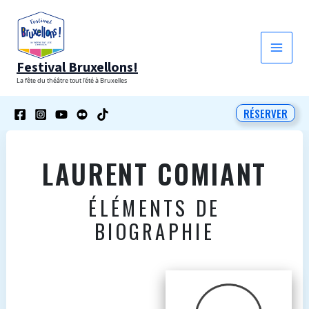
Aller
au
contenu
Festival Bruxellons!
La fête du théâtre tout l'été à Bruxelles
RÉSERVER
LAURENT COMIANT
ÉLÉMENTS DE
BIOGRAPHIE