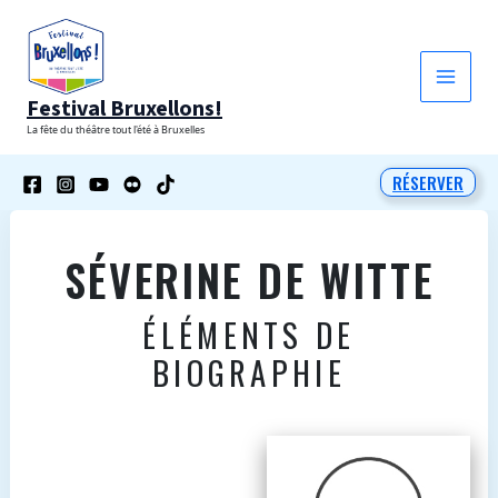
Aller
au
contenu
Festival Bruxellons!
La fête du théâtre tout l'été à Bruxelles
RÉSERVER
SÉVERINE DE WITTE
ÉLÉMENTS DE
BIOGRAPHIE