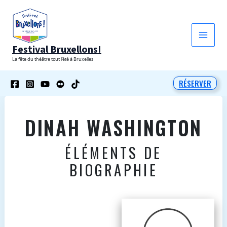
Aller
au
contenu
Festival Bruxellons!
La fête du théâtre tout l'été à Bruxelles
RÉSERVER
DINAH WASHINGTON
ÉLÉMENTS DE
BIOGRAPHIE