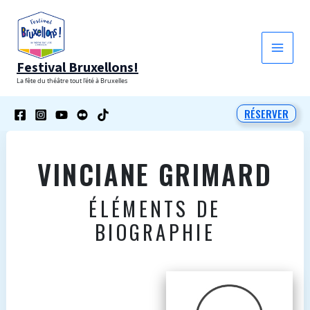
Aller
au
contenu
Festival Bruxellons!
La fête du théâtre tout l'été à Bruxelles
RÉSERVER
VINCIANE GRIMARD
ÉLÉMENTS DE
BIOGRAPHIE