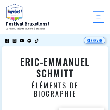
Aller
au
contenu
Festival Bruxellons!
La fête du théâtre tout l'été à Bruxelles
RÉSERVER
ERIC-EMMANUEL
SCHMITT
ÉLÉMENTS DE
BIOGRAPHIE