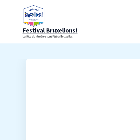
Aller
au
contenu
Festival Bruxellons!
La fête du théâtre tout l'été à Bruxelles