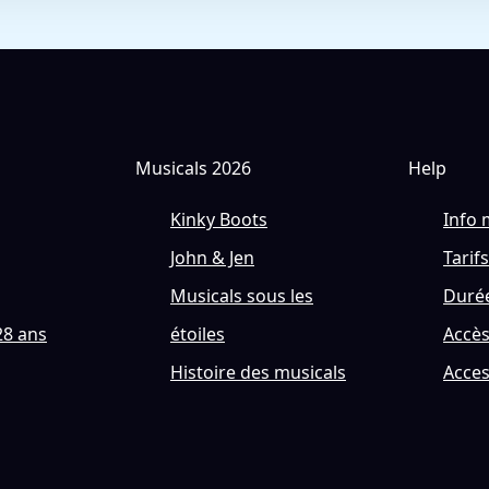
Musicals 2026
Help
Kinky Boots
Info 
John & Jen
Tarifs
Musicals sous les
Durée
28 ans
étoiles
Accè
Histoire des musicals
Acces